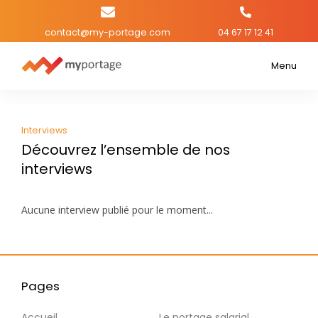
MY
Portage
contact@my-portage.com
04 67 17 12 41
-
Interviews
Menu
Espace
de
navigation
Accueil
pour
Interviews
Découvrez l’ensemble de nos
le
interviews
site
Le portage salarial
Aucune interview publié pour le moment...
La société
News
Pages
Accueil
Le portage salarial